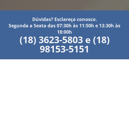
Dúvidas? Esclareça conosco.
Segunda a Sexta das 07:30h às 11:50h e 13:30h às
18:00h
(18) 3623-5803 e (18)
98153-5151
Conheça nossa Empresa
UM POUCO SOBRE NÓS
Atuamos no mercado auxiliando as empresas, quanto
a sua constituição, administração e consultorias.
Temos uma equipe de profissionais com larga